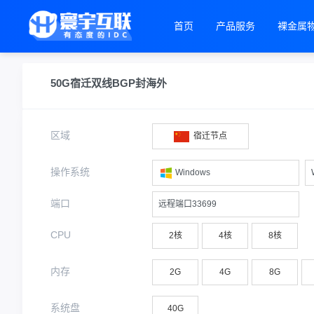
首页
产品服务
裸金属
50G宿迁双线BGP封海外
区域
宿迁节点
操作系统
Windows
端口
远程端口33699
CPU
2核
4核
8核
内存
2G
4G
8G
系统盘
40G