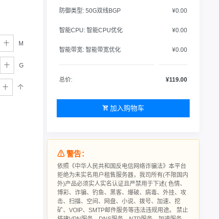
防御类型:
50G双线BGP
¥0.00
智能CPU:
智能CPU优化
¥0.00
M
智能带宽:
智能带宽优化
¥0.00
G
总价:
¥119.00
个
加入购物车
⚠ 警告：
依照《中华人民共和国反电信网络诈骗法》本平台
拒绝为未实名用户租售服务器，我司所有(不限国内
外)产品必须实人实名认证且严禁用于下述( 色情、
博彩、诈骗、钓鱼、黑客、爆破、病毒、外挂、攻
击、扫描、空间、网盘、小说、拨号、加速、挖
矿、VOIP、SMTP邮件服务等违法违规用途。 禁止