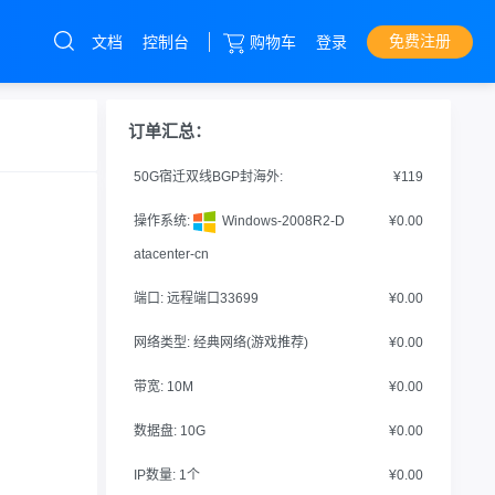
免费注册
文档
控制台
购物车
登录
云服务器
直达热门产品
产品
控制台
订单汇总：
云服务器
50G宿迁双线BGP封海外:
¥119
裸金属服务器
操作系统:
Windows-2008R2-D
¥0.00
香港服务器
atacenter-cn
海外服务器
端口:
远程端口33699
¥0.00
网络类型:
经典网络(游戏推荐)
¥0.00
带宽:
10M
¥0.00
数据盘:
10G
¥0.00
IP数量:
1个
¥0.00