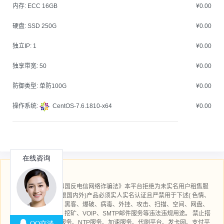
内存:
ECC 16GB
¥0.00
硬盘:
SSD 250G
¥0.00
独立IP:
1
¥0.00
独享带宽:
50
¥0.00
防御类型:
单防100G
¥0.00
操作系统:
CentOS-7.6.1810-x64
¥0.00
⚠ 警告：
依照《中华人民共和国反电信网络诈骗法》本平台拒绝为未实名用户租售服
务器，我司所有(不限国内外)产品必须实人实名认证且严禁用于下述( 色情、
博彩、诈骗、钓鱼、黑客、爆破、病毒、外挂、攻击、扫描、空间、网盘、
小说、拨号、加速、挖矿、VOIP、SMTP邮件服务等违法违规用途。 禁止搭
建VPN服务、DNS服务、NTP服务、加速服务、代刷平台、发卡网、支付平