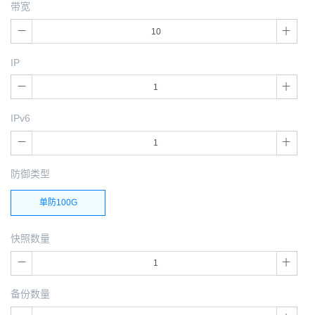
带宽
IP
IPv6
防御类型
单防100G
快照数量
备份数量