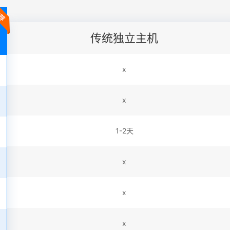
传统独立主机
x
x
1-2天
x
x
x