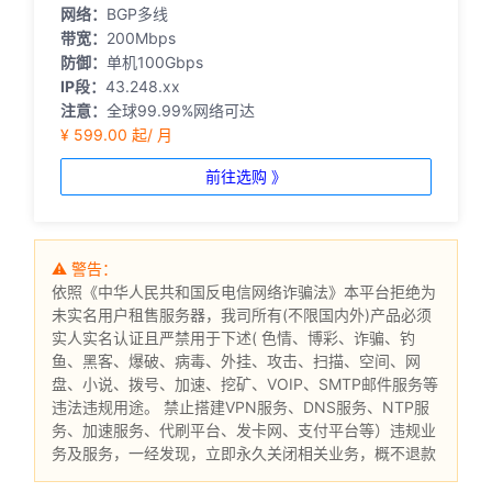
网络：
BGP多线
带宽：
200Mbps
防御：
单机100Gbps
IP段：
43.248.xx
注意：
全球99.99%网络可达
¥ 599.00 起/ 月
前往选购 》
⚠ 警告：
依照《中华人民共和国反电信网络诈骗法》本平台拒绝为
未实名用户租售服务器，我司所有(不限国内外)产品必须
实人实名认证且严禁用于下述( 色情、博彩、诈骗、钓
鱼、黑客、爆破、病毒、外挂、攻击、扫描、空间、网
盘、小说、拨号、加速、挖矿、VOIP、SMTP邮件服务等
违法违规用途。 禁止搭建VPN服务、DNS服务、NTP服
务、加速服务、代刷平台、发卡网、支付平台等）违规业
务及服务，一经发现，立即永久关闭相关业务，概不退款